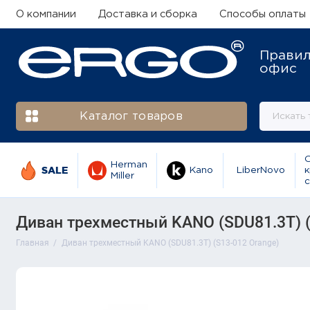
О компании
Доставка и сборка
Способы оплаты
Прави
офис
Каталог товаров
Herman
SALE
Kano
LiberNovo
к
Miller
с
Диван трехместный KANO (SDU81.3T) (
Главная
Диван трехместный KANO (SDU81.3T) (S13-012 Orange)