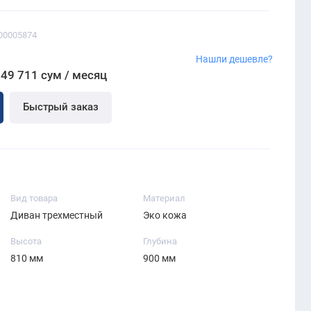
00005874
м
Нашли дешевле?
549 711 сум / месяц
Быстрый заказ
Вид товара
Материал
Диван трехместный
Эко кожа
Высота
Глубина
810 мм
900 мм