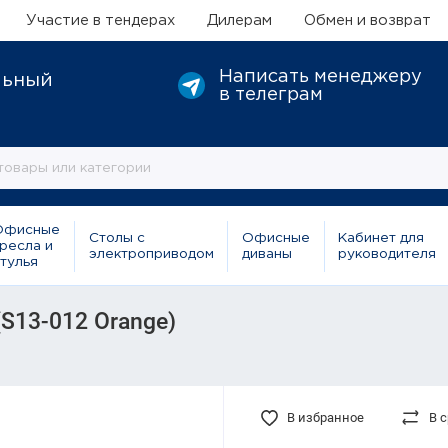
Участие в тендерах
Дилерам
Обмен и возврат
Написать менеджеру
льный
в телеграм
Офисные
Столы с
Офисные
Кабинет для
ресла и
электроприводом
диваны
руководителя
тулья
S13-012 Orange)
В избранное
В 