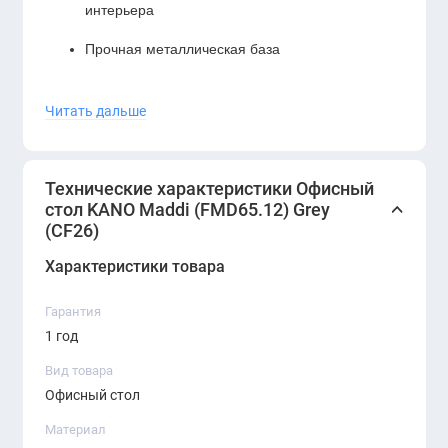
интерьера
Прочная металлическая база
Простая сборка и уход
Читать дальше
Офисный стол KANO Maddi — это сочетание
функциональности, эстетики и надёжности. Он
создаёт комфортную рабочую атмосферу и
Технические характеристики Офисный
подчёркивает современный стиль офиса.
стол KANO Maddi (FMD65.12) Grey
(CF26)
Характеристики товара
Гарантия
1 год
Вид товара
Офисный стол
Материал