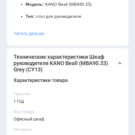
Модель:
KANO Beall (MBA90.33)
Тип:
стол для руководителя
Цвет:
Gray (CY13)
Читать дальше
Материал столешницы:
премиум-класса с
износостойким покрытием
Технические характеристики Шкаф
Каркас:
металл + усиленные опоры
руководителя KANO Beall (MBA90.33)
Grey (CY13)
Назначение:
кабинеты руководителей,
премиальные офисы
Характеристики товара
Преимущества:
Гарантия
1 Год
Стильный оттенок
Gray (CY13)
для
современного интерьера
Вид товара
Офисный шкаф
Просторная рабочая поверхность
Материал
Лаконичный дизайн, подчёркивающий престиж