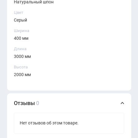
Натуральный шпон
Прочные и долговечные материалы
Цвет
Серый
Идеально сочетается с мебелью серии
KANO
Ширина
Beall
400 мм
Длина
3000 мм
Высота
2000 мм
Отзывы
0
Нет отзывов об этом товаре.