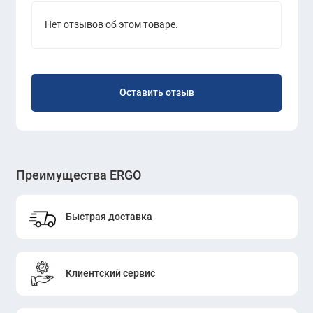
Универсальное решение как для офисов, так и
Нет отзывов об этом товаре.
для жилых интерьеров
KANO (SGL60.3B)
— это сочетание эстетики,
практичности и уюта, которое подчёркивает
Оставить отзыв
современный характер любого пространства.
Преимущества ERGO
Быстрая доставка
Клиентский сервис