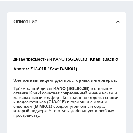
Описание
Диван трёхместный KANO
(SGL60.3B) Khaki (Back &
Armrest Z13-015 / Seat B-MK01)
Элегантный акцент для просторных интерьеров.
Трёхместный диван
KANO (SGL60.3B)
в стильном
оттенке
Khaki
сочетает современный минимализм и
максимальный комфорт. Контрастная отделка спинки
и подлокотников (
Z13-015
) в гармонии с мягким
сиденьем (
B-MK01
) создаёт утончённый образ,
который подчеркнёт статус и добавит уюта любому
пространству.