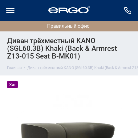
Диван трёхместный KANO
(SGL60.3B) Khaki (Back & Armrest
Z13-015 Seat B-MK01)
Главная
Диван трёхместный KANO (SGL60.3B) Khaki (Back & Armrest Z13
Хит