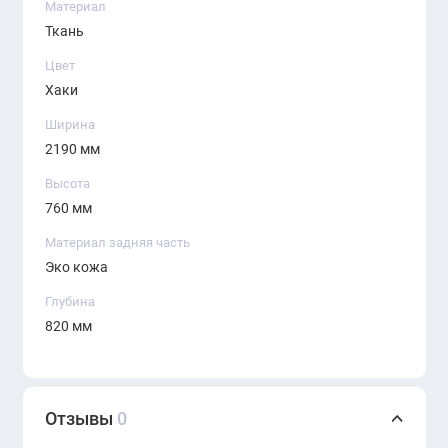
Наполнитель:
высокоэластичный
Материал
пенополиуретан
Ткань
Цвет
Дизайн:
современный минимализм с акцентом
Хаки
на детали
Ширина
Назначение:
зоны ожидания, переговорные,
2190 мм
офис руководителя, лаунж-пространства
Высота
Преимущества:
760 мм
Вместительная посадка для трёх человек
Материал задняя часть
Эко кожа
Удобная и эргономичная форма для
Глубина
длительного использования
820 мм
Сочетание разных оттенков ткани для
стильного акцента
Прочные материалы, рассчитанные на
Отзывы
0
ежедневную эксплуатацию