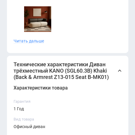
Основные характеристики:
Читать дальше
Модель:
KANO (SGL60.3B)
Технические характеристики Диван
Тип:
трёхместный диван
трёхместный KANO (SGL60.3B) Khaki
Цвет:
Khaki (спинка и подлокотники Z13-015,
(Back & Armrest Z13-015 Seat B-MK01)
сиденье B-MK01)
Характеристики товара
Материал обивки:
премиум-ткань, устойчивая
Гарантия
к износу
1 Год
Каркас:
дерево + металл для прочности и
Вид товара
долговечности
Офисный диван