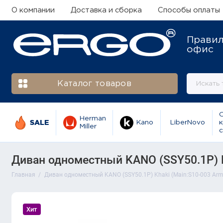
О компании
Доставка и сборка
Способы оплаты
Прави
офис
Каталог товаров
Herman
SALE
Kano
LiberNovo
к
Miller
с
Диван одноместный KANO (SSY50.1P) K
Главная
Диван одноместный KANO (SSY50.1P) Khaki (Main:S10-003 Armr
Хит