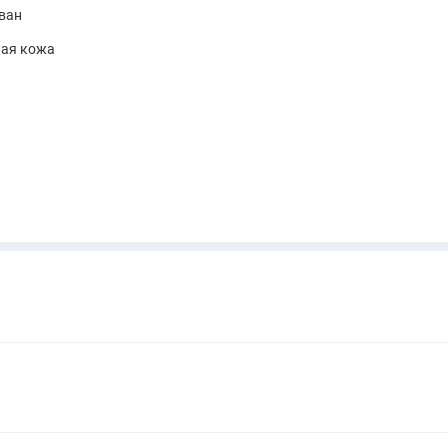
ван
ная кожа