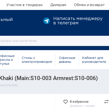
Участие в тендерах
Дилерам
Обмен и возврат
Написать менеджеру
льный
в телеграм
Офисные
Столы с
Офисные
Кабинет для
ресла и
электроприводом
диваны
руководителя
тулья
haki (Main:S10-003 Armrest:S10-006)
est:S10-006)
В избранное
Добавили 1 человек