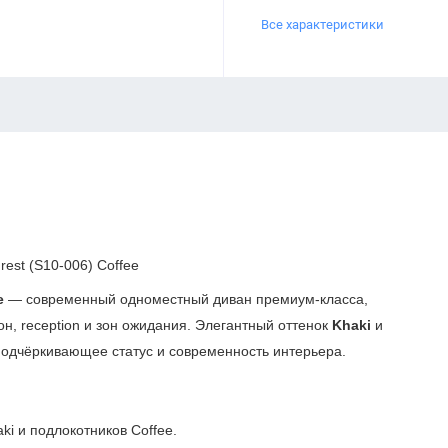
Все характеристики
est (S10-006) Coffee
e
— современный одноместный диван премиум-класса,
н, reception и зон ожидания. Элегантный оттенок
Khaki
и
подчёркивающее статус и современность интерьера.
i и подлокотников Coffee.