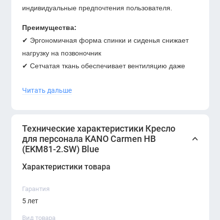
индивидуальные предпочтения пользователя.
Преимущества:
✔ Эргономичная форма спинки и сиденья снижает
нагрузку на позвоночник
✔ Сетчатая ткань обеспечивает вентиляцию даже
при длительной работе
Читать дальше
✔ Современный дизайн сочетается с любой офисной
мебелью
✔ Простая сборка и долговечная конструкция
Технические характеристики Кресло
Идеально подходит для:
для персонала KANO Carmen HB
(EKM81-2.SW) Blue
повседневной работы за компьютером, персонала
офисов, call-центров, IT-компаний и домашних
Характеристики товара
рабочих мест.
Гарантия
Скидочная цена распространяется
5 лет
только на товары, имеющиеся в
Вид товара