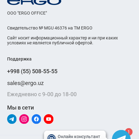
OOO "ERGO OFFICE"
Свидетельство № MGU 46376 на ТМ ERGO
Сайт носит информационный характер и ни при каких
условиях не является публичной офертой.
Поддержка
+998 (55) 508-55-55
sales@ergo.uz
Ежедневно с 9-00 до 18-00
Мы в сети
1
1