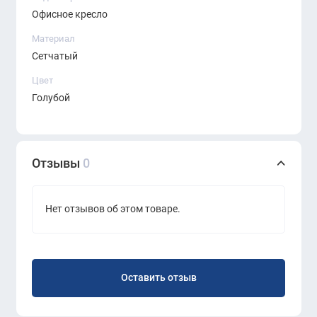
наличии на момент оформления
Офисное кресло
заказа.
Материал
Сетчатый
Цвет
Голубой
Отзывы
0
Нет отзывов об этом товаре.
Оставить отзыв