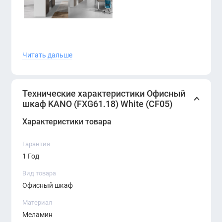
Читать дальше
Преимущества модели:
Лаконичный современный дизайн.
Технические характеристики Офисный
Белый цвет, подходящий для любого
шкаф KANO (FXG61.18) White (CF05)
интерьера.
Характеристики товара
Удобные раздвижные двери и открытые полки.
Гарантия
Вместительное и функциональное хранение.
1 Год
Прочные материалы и качественная
Вид товара
фурнитура.
Офисный шкаф
Материал
Меламин