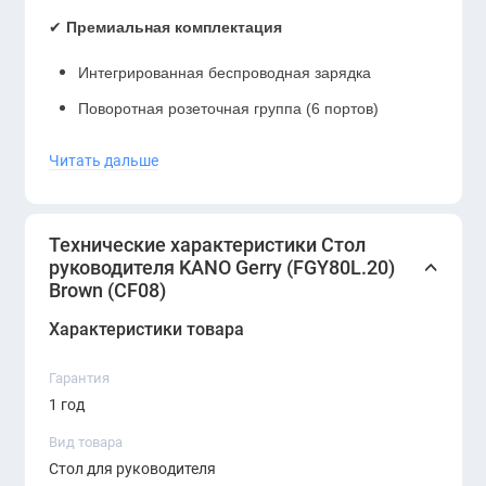
✔
Премиальная комплектация
Интегрированная беспроводная зарядка
Поворотная розеточная группа (6 портов)
Кабель-каналы по периметру столешницы
Читать дальше
Преимущества:
Натуральные материалы премиум-класса
Технические характеристики Стол
Усиленная конструкция повышенной прочности
руководителя KANO Gerry (FGY80L.20)
Эргономичная организация рабочего пространства
Brown (CF08)
Статусный внешний вид
Характеристики товара
Стол
KANO Gerry (FGY80L.20)
в
Гарантия
благородном
коричневом цвете (CF08)
сочетает в
1 год
себе классическую элегантность и современную
Вид товара
функциональность. Идеальное решение для
Стол для руководителя
кабинетов руководителей, подчеркивающее статус и