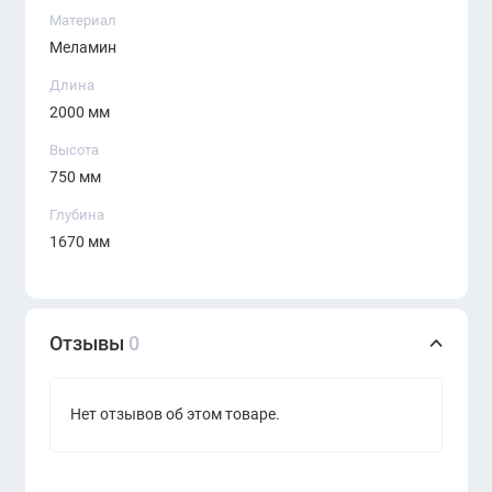
Материал
безупречный вкус владельца.
Меламин
Длина
2000 мм
Высота
750 мм
Глубина
1670 мм
Отзывы
0
Нет отзывов об этом товаре.