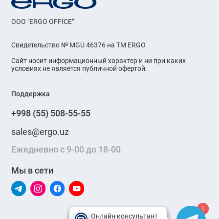
OOO "ERGO OFFICE"
Свидетельство № MGU 46376 на ТМ ERGO
Сайт носит информационный характер и ни при каких
условиях не является публичной офертой.
Поддержка
+998 (55) 508-55-55
sales@ergo.uz
Ежедневно с 9-00 до 18-00
Мы в сети
1
1