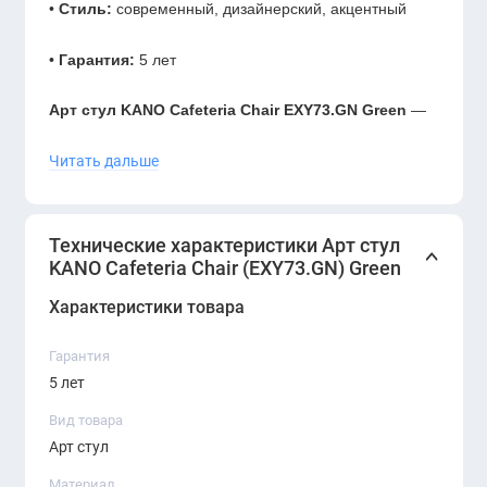
•
Стиль:
современный, дизайнерский, акцентный
•
Гарантия:
5 лет
Арт стул KANO Cafeteria Chair EXY73.GN Green
—
современная модель для оформления cafeteria-зон,
Читать дальше
офисных кухонь, зон отдыха и неформальных
рабочих пространств. Зелёный цвет добавляет
Технические характеристики Арт стул
интерьеру свежий акцент и хорошо сочетается с
KANO Cafeteria Chair (EXY73.GN) Green
мебелью в чёрных, серых, древесных, бежевых и
Характеристики товара
светлых оттенках.
Гарантия
Стул подойдёт для ежедневного использования в
5 лет
офисе, шоуруме, переговорной зоне или
Вид товара
Арт стул
коммерческом пространстве. Его можно разместить
возле обеденного стола, в зоне ожидания или в
Материал