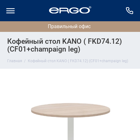
Кофейный стол KANO ( FKD74.12)
(CF01+champaign leg)
Главная
Кофейный стол KANO ( FKD74.12) (CF01+champaign leg)