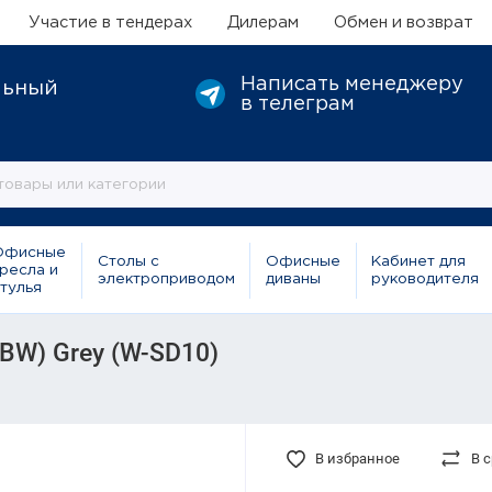
Участие в тендерах
Дилерам
Обмен и возврат
Написать менеджеру
льный
в телеграм
Офисные
Столы с
Офисные
Кабинет для
ресла и
электроприводом
диваны
руководителя
тулья
BW) Grey (W-SD10)
В избранное
В 