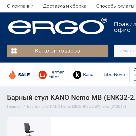
О компании
Доставка и сборка
Способы оплаты
Прави
офис
Каталог товаров
Herman
SALE
Kano
LiberNovo
к
Miller
с
Барный стул KANO Nemo MB (ENK32-2.
Главная
Барный стул KANO Nemo MB (ENK32-2.BW) Grey (W-SD10)