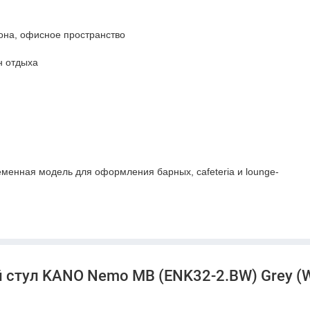
-зона, офисное пространство
н отдыха
менная модель для оформления барных, cafeteria и lounge-
выглядит спокойно, универсально и легко сочетается с
ой по сравнению с обычными барными стульями без спинки.
переговорных coffee-point зон и современных офисных
 стул KANO Nemo MB (ENK32-2.BW) Grey (
орым нужно аккуратное, удобное и визуально нейтральное