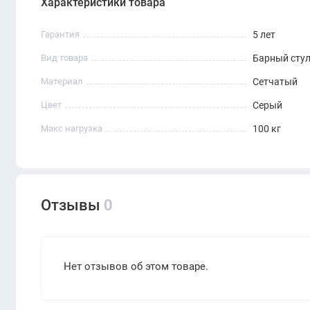
Характеристики товара
решение для неформальных рабочих и гостевых зон.
Скидочная цена распространяется только на товары, им
Гарантия
5 лет
Вид товара
Барный сту
Материал
Сетчатый
Цвет
Серый
Макс нагрузка
100 кг
Отзывы
0
Нет отзывов об этом товаре.