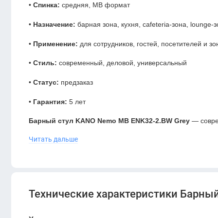
•
Спинка:
средняя, MB формат
•
Назначение:
барная зона, кухня, cafeteria-зона, lounge
•
Применение:
для сотрудников, гостей, посетителей и зо
•
Стиль:
современный, деловой, универсальный
•
Статус:
предзаказ
•
Гарантия:
5 лет
Барный стул KANO Nemo MB ENK32-2.BW Grey
— совре
зон в офисе или коммерческом пространстве. Серый цвет 
Читать дальше
мебелью в белых, чёрных, древесных и светлых оттенках.
Средняя спинка формата MB делает посадку более удобн
Модель подойдёт для зон отдыха, кухонных пространств, 
интерьеров.
Технические характеристики Барный
KANO Nemo MB Grey
— удачный выбор для компаний, кот