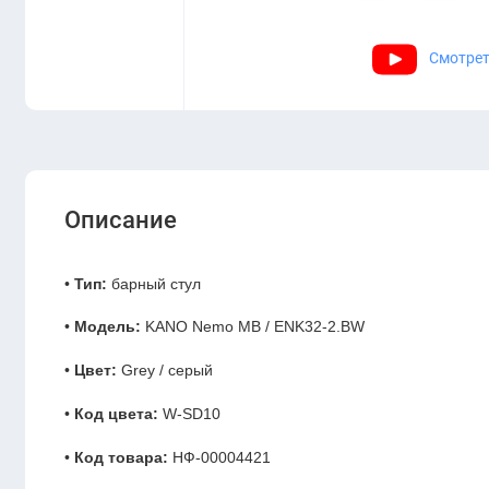
Смотрет
Описание
•
Тип:
барный стул
•
Модель:
KANO Nemo MB / ENK32-2.BW
•
Цвет:
Grey / серый
•
Код цвета:
W-SD10
•
Код товара:
НФ-00004421