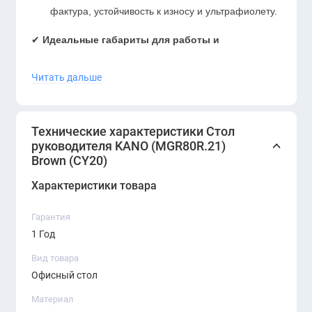
фактура, устойчивость к износу и ультрафиолету.
✔
Идеальные габариты для работы и
переговоров
Читать дальше
Размеры: 2100×1900×760 мм
– достаточно
места для компьютера, документов и деловых
встреч.
Технические характеристики Стол
руководителя KANO (MGR80R.21)
Эргономичная высота 760 мм
– комфортна для
Brown (CY20)
длительной работы.
Характеристики товара
✔
Функциональность и удобство
Гарантия
Встроенная система кабель-менеджмента
–
1 Год
провода остаются незаметными.
Вид товара
Возможность интеграции тумбы или
Офисный стол
выдвижных модулей
(по желанию заказчика).
Материал