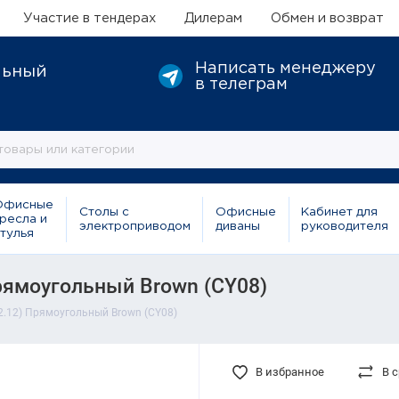
Участие в тендерах
Дилерам
Обмен и возврат
Написать менеджеру
льный
в телеграм
Офисные
Столы с
Офисные
Кабинет для
ресла и
электроприводом
диваны
руководителя
тулья
ямоугольный Brown (CY08)
.12) Прямоугольный Brown (CY08)
В избранное
В 