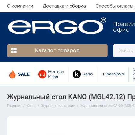
О компании
Доставка и сборка
Способы оплаты
Прави
офис
Каталог товаров
Herman
SALE
Kano
LiberNovo
к
Miller
с
Журнальный стол KANO (MGL42.12) Пр
Главная
Kano
Журнальные столы
Журнальный стол KANO (MGL42