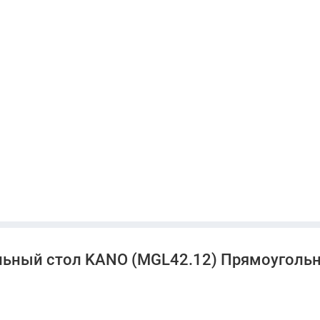
еговорных
льный стол KANO (MGL42.12) Прямоугольн
льный выбор для современного офиса.