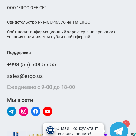
OOO "ERGO OFFICE"
Свидетельство № MGU 46376 на ТМ ERGO
Сайт носит информационный характер и ни при каких
условиях не является публичной офертой.
Поддержка
+998 (55) 508-55-55
sales@ergo.uz
Ежедневно с 9-00 до 18-00
Мы в сети
1
1