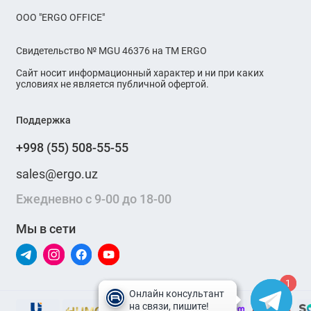
OOO "ERGO OFFICE"
Свидетельство № MGU 46376 на ТМ ERGO
Сайт носит информационный характер и ни при каких
условиях не является публичной офертой.
Поддержка
+998 (55) 508-55-55
sales@ergo.uz
Ежедневно с 9-00 до 18-00
Мы в сети
1
1