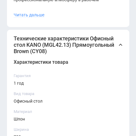
пространстве.
Читать дальше
Преимущества
Универсальный дизайн для любых интерьеров
Технические характеристики Офисный
Просторная рабочая поверхность
стол KANO (MGL42.13) Прямоугольный
Надёжные и долговечные материалы
Brown (CY08)
Устойчивость и стабильность конструкции
Характеристики товара
Лёгкость в уходе и эксплуатации.
Гарантия
1 год
Вид товара
Офисный стол
Материал
Шпон
Ширина