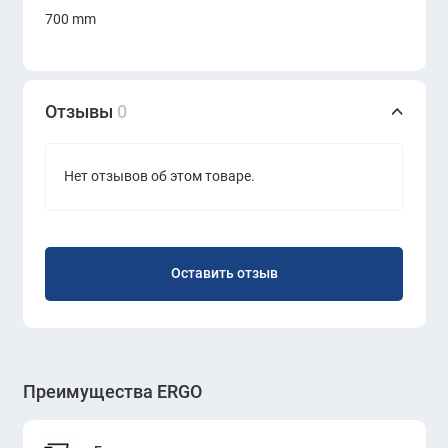
700 mm
Картина привносит в пространство
ощущение стиля и утончённости,
оставаясь лёгкой и ненавязчивой в
Отзывы
0
восприятии.
Нет отзывов об этом товаре.
Оставить отзыв
Преимущества ERGO