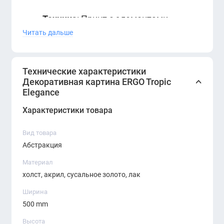
Техника
: Принт с элементами
Читать дальше
золочения (имитация)
Материалы
: Холст, подрамник
Технические характеристики
Декоративная картина ERGO Tropic
Особенности
:
Elegance
Универсальный вертикальный
Характеристики товара
формат
Вид товара
Элегантный акцент для
Абстракция
гостиной, спальни, офиса или
Материал
холст, акрил, сусальное золото, лак
холла
Ширина
Лёгкая и утончённая
500 mm
композиция
Высота