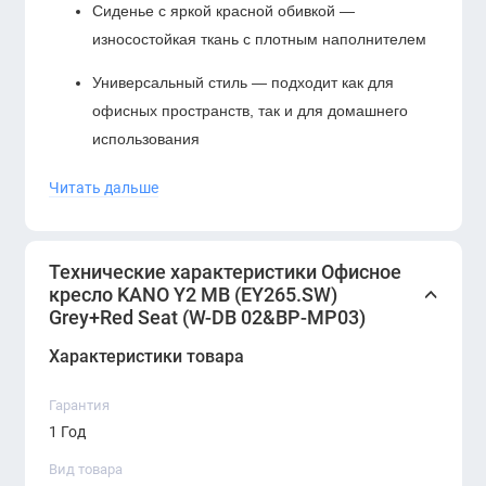
Сиденье с яркой красной обивкой —
износостойкая ткань с плотным наполнителем
Универсальный стиль — подходит как для
офисных пространств, так и для домашнего
использования
Функциональность и комфорт
Читать дальше
Синхромеханизм качания
с фиксацией —
помогает снизить нагрузку на спину
Технические характеристики Офисное
Регулировка высоты сиденья
— с помощью
кресло KANO Y2 MB (EY265.SW)
надёжного газлифта
Grey+Red Seat (W-DB 02&BP-MP03)
Характеристики товара
Регулируемые подлокотники
— можно
настроить под индивидуальные предпочтения
Гарантия
Плавное вращение и лёгкое передвижение
1 Год
— благодаря устойчивой крестовине и
Вид товара
бесшумным роликам