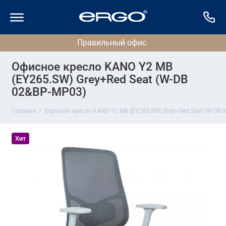
Офисное кресло KANO Y2 MB
(EY265.SW) Grey+Red Seat (W-DB
02&BP-MP03)
Главная
Офисное кресло KANO Y2 MB (EY265.SW) Grey+Red Seat (W-DB 
Хит