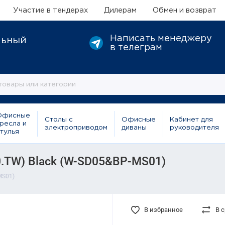
Участие в тендерах
Дилерам
Обмен и возврат
Написать менеджеру
льный
в телеграм
Офисные
Столы с
Офисные
Кабинет для
ресла и
электроприводом
диваны
руководителя
тулья
0.TW) Black (W-SD05&BP-MS01)
MS01)
В избранное
В 