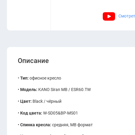
Смотрет
Описание
•
Тип:
офисное кресло
•
Модель:
KANO Siran MB / ESR60.TW
•
Цвет:
Black / чёрный
•
Код цвета:
W-SD05&BP-MS01
•
Спинка кресла:
средняя, MB формат