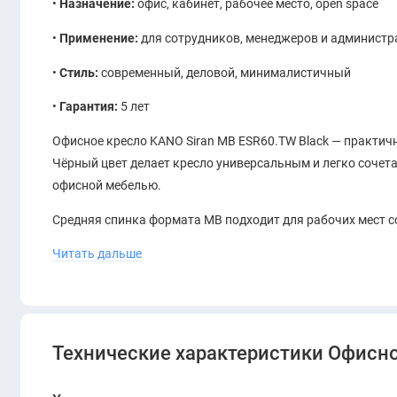
•
Назначение:
офис, кабинет, рабочее место, open space
•
Применение:
для сотрудников, менеджеров и администр
•
Стиль:
современный, деловой, минималистичный
•
Гарантия:
5 лет
Офисное кресло KANO Siran MB ESR60.TW Black — практич
Чёрный цвет делает кресло универсальным и легко сочет
офисной мебелью.
Средняя спинка формата MB подходит для рабочих мест с
Модель хорошо смотрится в кабинетах, open space-зонах
Читать дальше
пространствах.
KANO Siran MB Black — удачный выбор для компаний, кот
офисное кресло для ежедневного использования.
Технические характеристики Офисно