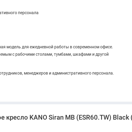
ативного персонала
ная модель для ежедневной работы в современном офисе.
аемым с рабочими столами, тумбами, шкафами и другой
отрудников, менеджеров и административного персонала.
, переговорных комнатах и современных рабочих
орым нужно аккуратное, удобное и визуально универсальное
е кресло KANO Siran MB (ESR60.TW) Black