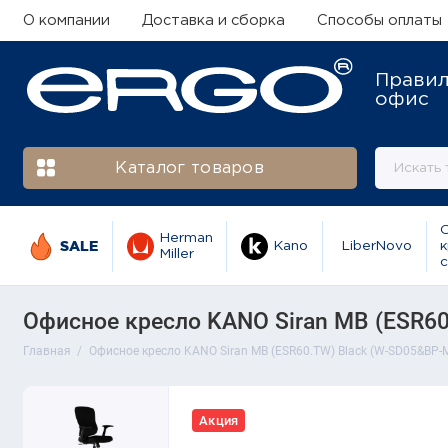
О компании
Доставка и сборка
Способы оплаты
Прави
офис
Каталог товаров
Herman
SALE
Kano
LiberNovo
к
Miller
с
Офисное кресло KANO Siran MB (ESR6
Главная
Офисное кресло KANO Siran MB (ESR60.TW) Black (W-SD05&BP-
Акция