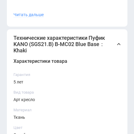
Материалы:
ткань + металл / МДФ
Читать дальше
Назначение: офис, приёмная, холл, дом
Дизайн: современный, минималистичный
Технические характеристики Пуфик
KANO (SGS21.B) B-MC02 Blue Base：
Khaki
Характеристики товара
Гарантия
5 лет
Вид товара
Арт кресло
Материал
Ткань
Цвет