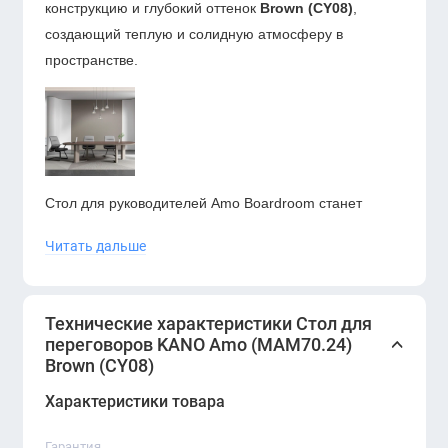
конструкцию и глубокий оттенок
Brown (CY08)
,
создающий теплую и солидную атмосферу в
пространстве.
Стол для руководителей Amo Boardroom станет
прекрасным дополнением к любому залу заседаний.
Читать дальше
Изготовленный из высококачественного шпона, он
излучает элегантность и изысканность.
Шестиместный стол обеспечивает достаточно места
Технические характеристики Стол для
для продуктивных встреч, а трёхмерная плавно
переговоров KANO Amo (MAM70.24)
изогнутая столешница из шпона в форме листа
Brown (CY08)
добавляет уникальный и привлекательный штрих.
Характеристики товара
Скидочная цена распространяется
Гарантия