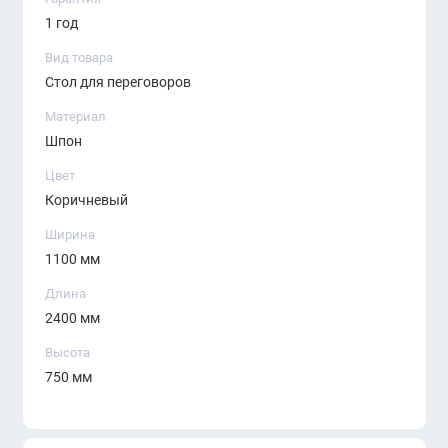
только на товары, имеющиеся в
1 год
наличии на момент оформления
Вид товара
заказа.
Стол для переговоров
Материал
Шпон
Цвет
Коричневый
Ширина
1100 мм
Длина
2400 мм
Высота
750 мм