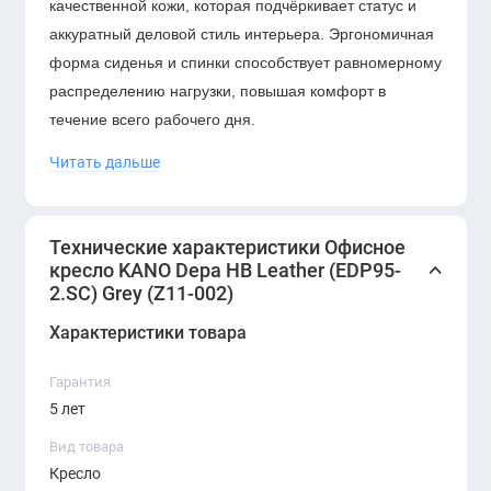
качественной кожи, которая подчёркивает статус и
аккуратный деловой стиль интерьера. Эргономичная
форма сиденья и спинки способствует равномерному
распределению нагрузки, повышая комфорт в
течение всего рабочего дня.
Читать дальше
Кресло оснащено механизмом качания и
регулировкой высоты сиденья для индивидуальной
настройки. Прочное пятилучевое основание и
Технические характеристики Офисное
надёжные ролики обеспечивают устойчивость,
кресло KANO Depa HB Leather (EDP95-
мобильность и долгий срок службы.
KANO Depa HB
2.SC) Grey (Z11-002)
Leather
идеально подойдёт для руководителей,
Характеристики товара
переговорных зон и представительских офисных
пространств.
Гарантия
5 лет
Вид товара
Кресло