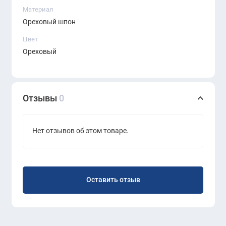
Эффектный и премиальный внешний вид
Материал
Ореховый шпон
Просторная рабочая зона
Цвет
Удобная организация хранения
Ореховый
Надёжные и долговечные материалы
Современный минимализм с характером
Отзывы
0
Нет отзывов об этом товаре.
Оставить отзыв