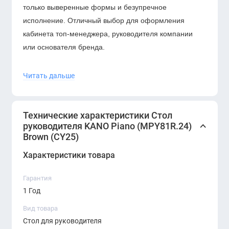
только выверенные формы и безупречное
исполнение. Отличный выбор для оформления
кабинета топ-менеджера, руководителя компании
или основателя бренда.
Характеристики:
Читать дальше
Модель:
MPY81R.24
Размеры:
2400 × 2000 мм
Технические характеристики Стол
руководителя KANO Piano (MPY81R.24)
Цвет:
Коричневый (CY25)
Brown (CY25)
Конструкция:
с боковой приставкой и местом
Характеристики товара
для хранения
Гарантия
Назначение:
кабинет руководителя, executive-
1 Год
зона
Вид товара
Преимущества:
Стол для руководителя