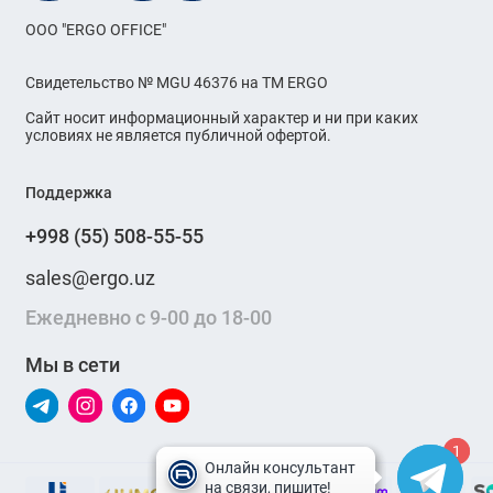
OOO "ERGO OFFICE"
Свидетельство № MGU 46376 на ТМ ERGO
Сайт носит информационный характер и ни при каких
условиях не является публичной офертой.
Поддержка
+998 (55) 508-55-55
sales@ergo.uz
Ежедневно с 9-00 до 18-00
Мы в сети
1
1