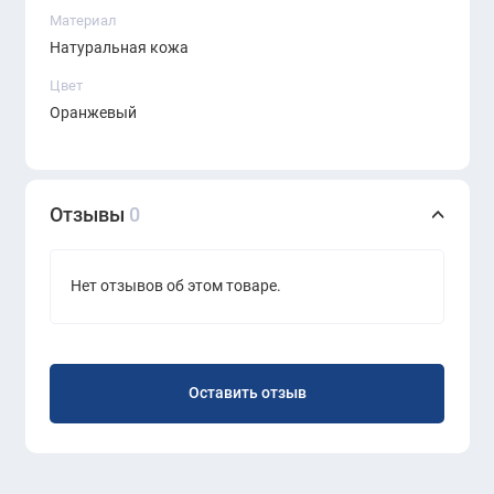
Материал
Скидочная цена распространяется только на товары,
Натуральная кожа
имеющиеся в наличии на момент оформления
Цвет
заказа.
Оранжевый
Отзывы
0
Нет отзывов об этом товаре.
Оставить отзыв