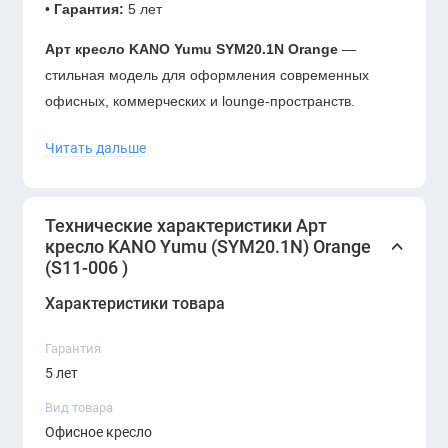
•
Гарантия:
5 лет
Арт кресло KANO Yumu SYM20.1N Orange
—
стильная модель для оформления современных
офисных, коммерческих и lounge-пространств.
Оранжевый цвет добавляет интерьеру яркий акцент,
Читать дальше
энергию и делает кресло заметным элементом
пространства.
Модель подойдёт для зон ожидания, шоурумов,
Технические характеристики Арт
кресло KANO Yumu (SYM20.1N) Orange
кабинетов, переговорных lounge-зон и креативных
(S11-006 )
рабочих пространств. Кресло можно использовать как
самостоятельный дизайнерский элемент или
Характеристики товара
сочетать с другой мягкой мебелью в едином стиле.
Гарантия
KANO Yumu Orange
— удачный выбор для
5 лет
компаний, которым важно создать комфортный,
Вид товара
современный и запоминающийся интерьер для
Офисное кресло
гостей, клиентов и сотрудников.