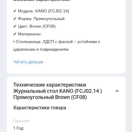
✔
Модель:
KANO (FCJ02.14)
✔
Форма:
Прямоугольный
✔
Цвет:
Brown (CF08)
✔
Материалы:
•
Столешница:
ЛДСП с фаской – устойчива к
царапинам и повреждениям
•
Ножки:
Металл с
черным эпоксидным покрытием
–
Читать дальше
надежность и устойчивость
✔
Габариты:
•
Ширина: 1400
мм
Технические характеристики
•
Глубина:
600 мм
Журнальный стол KANO (FCJ02.14 )
•
Высота: 450
мм
Прямоугольный Brown (CF08)
✔
Функциональность:
Характеристики товара
•
Регулируемые ножки
– скрытая система для
компенсации неровностей пола
Гарантия
✔
Изготовитель:
KANO
1 Год