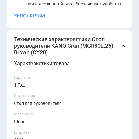
принадлежностей, что обеспечивает удобство в
работе.
Читать дальше
Преимущества стола KANO (MGR80L.25):
Технические характеристики Стол
Качество:
использование премиальных
руководителя KANO Gran (MGR80L.25)
Brown (CY20)
материалов гарантирует долговечность и
устойчивость к износу.
Характеристики товара
Эстетика:
элегантный дизайн подчеркивает
Гарантия
статус руководителя и создает приятную
1 Год
рабочую атмосферу.
Вид товара
Эргономика:
продуманная конструкция
Стол для руководителя
обеспечивает комфортное размещение и
Материал
доступ к необходимым предметам.
Шпон
Универсальность:
подходит для различных
Ширина
стилей офисного интерьера благодаря своему