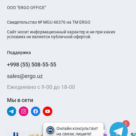
OOO "ERGO OFFICE"
Свидетельство № MGU 46376 на ТМ ERGO
Сайт носит информационный характер и ни при каких
условиях не является публичной офертой.
Поддержка
+998 (55) 508-55-55
sales@ergo.uz
Ежедневно с 9-00 до 18-00
Мы в сети
1
1