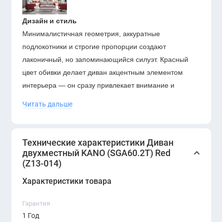
Дизайн и стиль
Минималистичная геометрия, аккуратные
подлокотники и строгие пропорции создают
лаконичный, но запоминающийся силуэт. Красный
цвет обивки делает диван акцентным элементом
интерьера — он сразу привлекает внимание и
усиливает визуальную динамику помещения.
Читать дальше
Комфорт и эргономика
Диван рассчитан на комфортную посадку двух
Технические характеристики Диван
человек. Оптимальная глубина сиденья, удобная
двухместный KANO (SGA60.2T) Red
(Z13-014)
спинка и плотный, но не жёсткий наполнитель
создают правильную поддержку тела. Даже при
Характеристики товара
длительном ожидании или переговорах пользователь
чувствует себя комфортно.
Гарантия
1 Год