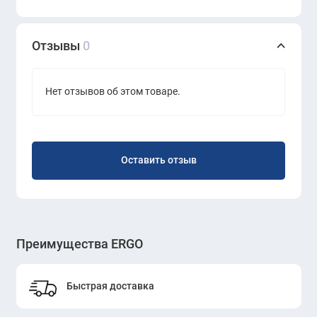
презентабельный внешний вид, устойчивая
конструкция, комфортная посадка
Простота ухода: легко чистится, сохраняет цвет и
Отзывы
0
форму
Нет отзывов об этом товаре.
Почему стоит выбрать диван KANO (SGA60.2T)
Red (Z13-014)?
Он объединяет стиль и функциональность,
подчёркивает статус компании и создаёт комфортную
Оставить отзыв
атмосферу для клиентов и партнёров. Подходит для
тех, кто ценит качество, дизайн и впечатление,
которое производит интерьер.
Преимущества ERGO
Быстрая доставка