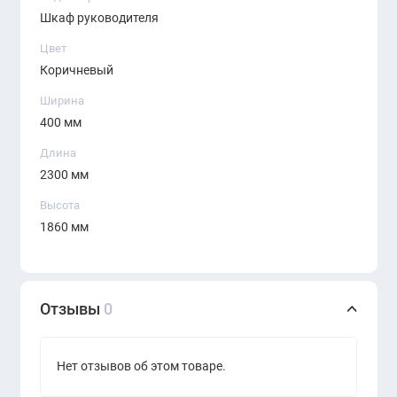
Шкаф руководителя
Простота использования
: Шкаф разработан
для удобного и лёгкого доступа к его
Цвет
содержимому. Надёжная фурнитура и
Коричневый
эргономичные ручки обеспечивают плавное
Ширина
открывание дверей и комфорт в повседневном
400 мм
использовании.
Длина
KANO Quzzi (MQZ90.23)
— это идеальное сочетание
2300 мм
стиля, качества и функциональности, которое
Высота
помогает поддерживать порядок в кабинете
1860 мм
руководителя и подчёркивает статус и
респектабельность компании.
Скидочная цена распространяется
Отзывы
0
только на товары, имеющиеся в
наличии на момент оформления
Нет отзывов об этом товаре.
заказа.