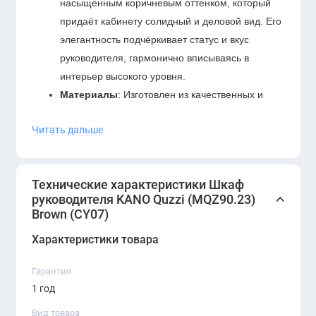
насыщенным коричневым оттенком, который
придаёт кабинету солидный и деловой вид. Его
элегантность подчёркивает статус и вкус
руководителя, гармонично вписываясь в
интерьер высокого уровня.
Материалы
: Изготовлен из качественных и
долговечных материалов, устойчивых к износу
Читать дальше
и ежедневной эксплуатации. Поверхность
шкафа защищена от царапин, что позволяет
ему долго сохранять презентабельный
Технические характеристики Шкаф
внешний вид.
руководителя KANO Quzzi (MQZ90.23)
Функциональность
: Шкаф оснащён
Brown (CY07)
просторными полками и секциями для
Характеристики товара
удобного хранения документов, папок,
офисных принадлежностей и личных вещей.
Гарантия
Компактная и продуманная внутренняя
1 год
компоновка помогает эффективно
Вид товара
организовать рабочее пространство.