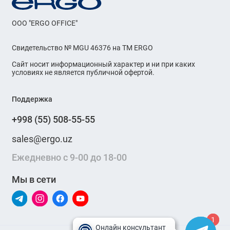
OOO "ERGO OFFICE"
Свидетельство № MGU 46376 на ТМ ERGO
Сайт носит информационный характер и ни при каких
условиях не является публичной офертой.
Поддержка
+998 (55) 508-55-55
sales@ergo.uz
Ежедневно с 9-00 до 18-00
Мы в сети
1
1