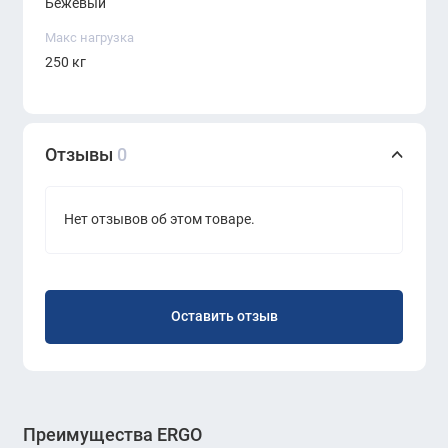
Бежевый
комфорт, элегантность и функциональность. Он
станет идеальным дополнением к вашему интерьеру,
Макс нагрузка
создавая уютную и стильную обстановку.
250 кг
Отзывы
0
Нет отзывов об этом товаре.
Оставить отзыв
Преимущества ERGO