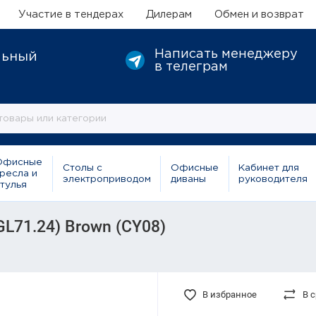
Участие в тендерах
Дилерам
Обмен и возврат
Написать менеджеру
льный
в телеграм
Офисные
Столы с
Офисные
Кабинет для
ресла и
электроприводом
диваны
руководителя
тулья
L71.24) Brown (CY08)
В избранное
В 