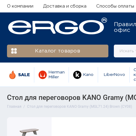
О компании
Доставка и сборка
Способы оплаты
Прави
офис
Каталог товаров
Herman
SALE
Kano
LiberNovo
к
Miller
с
Стол для переговоров KANO Gramy (MG
Главная
Стол для переговоров KANO Gramy (MGL71.24) Brown (CY08)