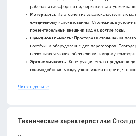
рабочей атмосферы и подчеркивает статус компани
Материалы
: Изготовлен из высококачественных ма
ежедневному использованию. Столешница устойчив
презентабельный внешний вид на долгие годы.
Функциональность
: Просторная столешница позв
ноутбуки и оборудование для переговоров. Благода
нескольких человек, обеспечивая каждому комфорт
Эргономичность
: Конструкция стола продумана до
взаимодействия между участниками встречи, что с
KANO Gramy (MGL71.24)
— это идеальное сочетание сти
Читать дальше
выбором для создания престижного и продуктивного прос
Технические характеристики Стол д