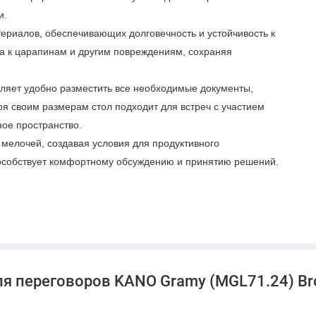
и.
териалов, обеспечивающих долговечность и устойчивость к
а к царапинам и другим повреждениям, сохраняя
оляет удобно разместить все необходимые документы,
ря своим размерам стол подходит для встреч с участием
ное пространство.
 мелочей, создавая условия для продуктивного
пособствует комфортному обсуждению и принятию решений.
ля, функциональности и комфорта, что делает его отличным
транства для переговоров.
ля переговоров KANO Gramy (MGL71.24) Br