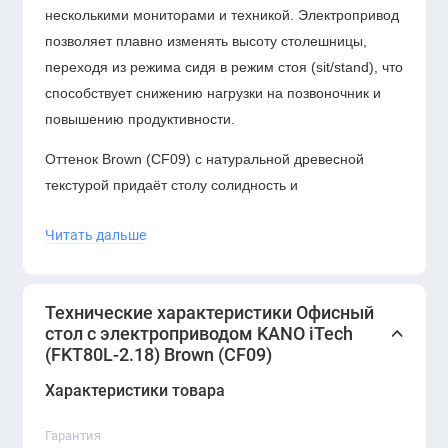
несколькими мониторами и техникой. Электропривод
позволяет плавно изменять высоту столешницы,
переходя из режима сидя в режим стоя (sit/stand), что
способствует снижению нагрузки на позвоночник и
повышению продуктивности.
Оттенок Brown (CF09) с натуральной древесной
текстурой придаёт столу солидность и
презентабельность. В сочетании с металлическим
Читать дальше
каркасом модель выглядит современно и
технологично, идеально вписываясь в интерьеры
банков, IT-компаний, управляющих офисов и
Технические характеристики Офисный
представительских пространств.
стол с электроприводом KANO iTech
(FKT80L-2.18) Brown (CF09)
Конструкция усиленная и рассчитана на интенсивную
ежедневную эксплуатацию. Поверхность устойчива к
Характеристики товара
царапинам и влаге. Управление осуществляется
через удобную панель (возможна функция памяти
Гарантия