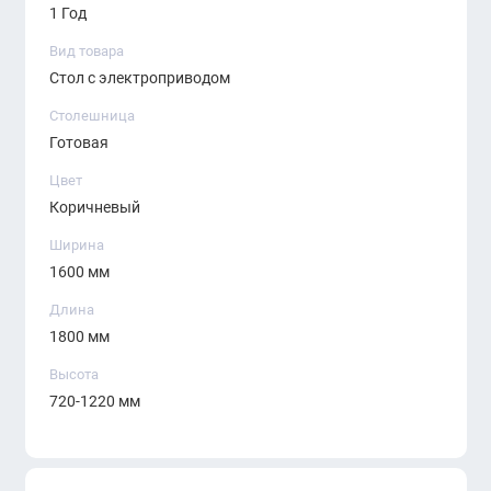
положений в зависимости от комплектации).
1 Год
Вид товара
Стол с электроприводом
Столешница
Готовая
Цвет
Коричневый
Ширина
1600 мм
Длина
1800 мм
Высота
720-1220 мм