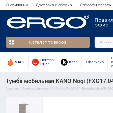
О компании
Доставка и сборка
Способы оплаты
Прави
офис
Каталог товаров
Herman
SALE
Kano
LiberNovo
к
Miller
с
Тумба мобильная KANO Noqi (FXG17.0
Главная
Тумба мобильная KANO Noqi (FXG17.04) Brown&White (CF41&