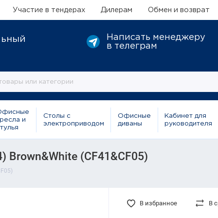
Участие в тендерах
Дилерам
Обмен и возврат
Написать менеджеру
льный
в телеграм
Офисные
Столы с
Офисные
Кабинет для
ресла и
электроприводом
диваны
руководителя
тулья
4) Brown&White (CF41&CF05)
CF05)
В избранное
В 