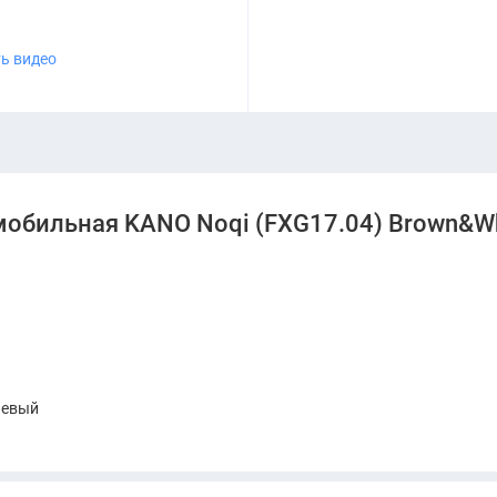
ь видео
мобильная KANO Noqi (FXG17.04) Brown&W
невый