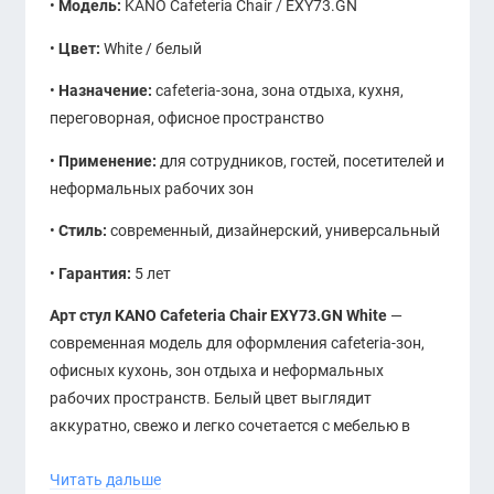
•
Модель:
KANO Cafeteria Chair / EXY73.GN
•
Цвет:
White / белый
•
Назначение:
cafeteria-зона, зона отдыха, кухня,
переговорная, офисное пространство
•
Применение:
для сотрудников, гостей, посетителей и
неформальных рабочих зон
•
Стиль:
современный, дизайнерский, универсальный
•
Гарантия:
5 лет
Арт стул KANO Cafeteria Chair EXY73.GN White
—
современная модель для оформления cafeteria-зон,
офисных кухонь, зон отдыха и неформальных
рабочих пространств. Белый цвет выглядит
аккуратно, свежо и легко сочетается с мебелью в
чёрных, серых, древесных, бежевых и ярких оттенках.
Читать дальше