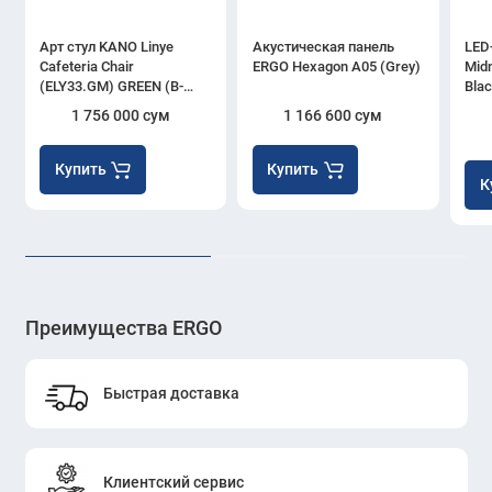
Арт стул KANO Linye
Акустическая панель
LED
Cafeteria Chair
ERGO Hexagon A05 (Grey)
Midn
(ELY33.GM) GREEN (B-
Bla
MA05)
1 756 000 сум
1 166 600 сум
Купить
Купить
К
Преимущества ERGO
Быстрая доставка
Клиентский сервис