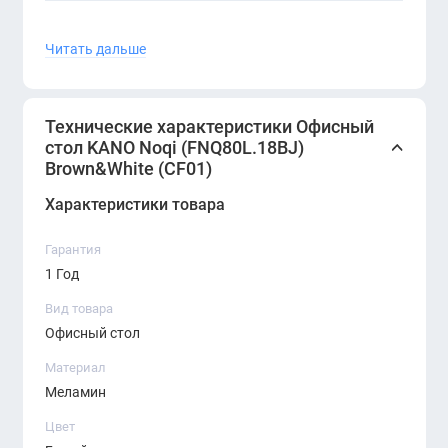
Читать дальше
Характеристики:
Модель:
FNQ80L.18BJ
Технические характеристики Офисный
Серия:
KANO Noqi
стол KANO Noqi (FNQ80L.18BJ)
Brown&White (CF01)
Цвет:
Brown&White (CF01)
Характеристики товара
Форма:
прямоугольная
Назначение:
рабочее место для персонала,
Гарантия
open space, домашний кабинет
1 Год
Вид товара
Офисный стол
Материал
Преимущества:
Меламин
Комбинированный цвет: тепло дерева и
Цвет
свежесть белого