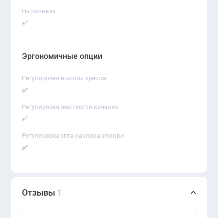
только на товары, имеющиеся в
На роликах
наличии на момент оформления
✅
заказа.
Эргономичные опции
Регулировка высоты кресла
✅
Регулировка жесткости качания
✅
Регулировка угла наклона спинки
✅
Отзывы
1