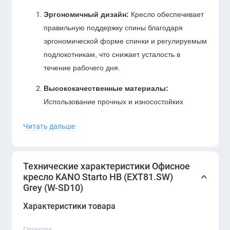
Эргономичный дизайн:
Кресло обеспечивает
правильную поддержку спины благодаря
эргономической форме спинки и регулируемым
подлокотникам, что снижает усталость в
течение рабочего дня.
Высококачественные материалы:
Использование прочных и износостойких
материалов гарантирует долговечность и
Читать дальше
устойчивость кресла к повседневному
использованию.
Универсальный дизайн:
Серый цвет кресла
Технические характеристики Офисное
легко интегрируется в любой офисный
кресло KANO Starto HB (EXT81.SW)
Grey (W-SD10)
интерьер, подчеркивая современный стиль и
эстетику рабочего пространства.
Характеристики товара
Подходит для всех:
Отлично подходит как
Гарантия