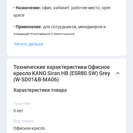
•
Назначение:
офис, кабинет, рабочее место, open
space
•
Применение:
для сотрудников, менеджеров и
административного персонала
Читать дальше
•
Стиль:
современный, деловой, эргономичный
•
Гарантия:
5 лет
Технические характеристики Офисное
Офисное кресло KANO Siran HB ESR80.SW Grey —
кресло KANO Siran HB (ESR80.SW) Grey
эргономичная модель для комфортной и
(W-SD01&B-MA06)
продуктивной работы в течение дня. Серый цвет
Характеристики товара
выглядит спокойно и универсально, поэтому кресло
легко сочетается с современной офисной мебелью.
Гарантия
Высокая спинка и подголовник помогают
5 лет
поддерживать удобную посадку во время работы за
Вид товара
компьютером. Сетчатый материал обеспечивает
Офисное кресло
вентиляцию и делает кресло комфортным для