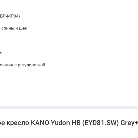
 BP-MP04)
й спины и шеи
ля
ивания с регулировкой
и
то элемент вдохновения в вашем офисе.
 на товары, имеющиеся в наличии на момент
е кресло KANO Yudon HB (EYD81.SW) Grey