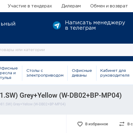
Участие в тендерах
Дилерам
Обмен и возврат
Написать менеджеру
льный
в телеграм
Офисные
Столы с
Офисные
Кабинет для
ресла и
электроприводом
диваны
руководителя
тулья
1.SW) Grey+Yellow (W-DB02+BP-MP04)
81.SW) Grey+Yellow (W-DB02+BP-MP04)
В избранное
В 