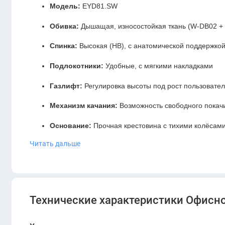
Модель:
EYD81.SW
Обивка:
Дышащая, износостойкая ткань (W-DB02 +
Спинка:
Высокая (HB), с анатомической поддержко
Подлокотники:
Удобные, с мягкими накладками
Газлифт:
Регулировка высоты под рост пользовате
Механизм качания:
Возможность свободного покач
Основание:
Прочная крестовина с тихими колёсам
Читать дальше
Максимальная нагрузка:
до 120 кг
KANO Yudon HB Gray+Yellow
— это не просто кресло, э
Скидочная цена распространяется только
Технические характеристики Офисно
оформления заказа.