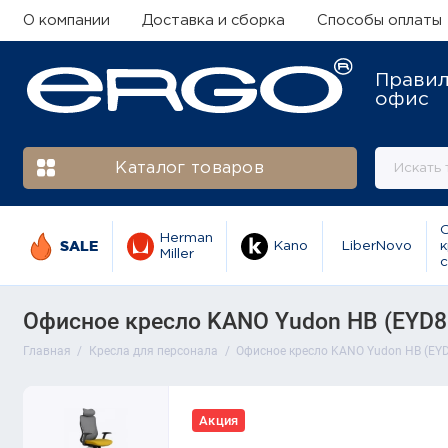
О компании
Доставка и сборка
Способы оплаты
Прави
офис
Каталог товаров
Herman
SALE
Kano
LiberNovo
к
Miller
с
Офисное кресло KANO Yudon HB (EYD8
Главная
Кресла для персонала
Офисное кресло KANO Yudon HB (EYD
Акция