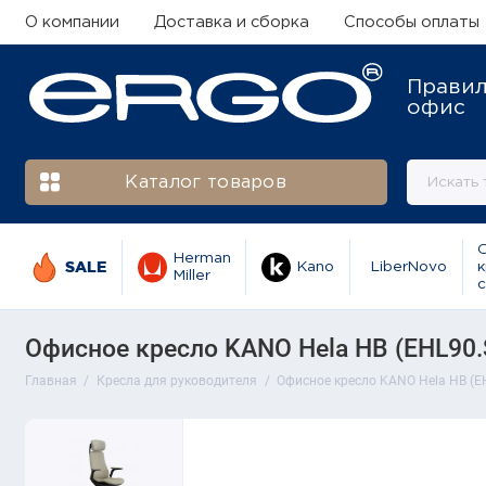
О компании
Доставка и сборка
Способы оплаты
Прави
офис
Каталог товаров
Herman
SALE
Kano
LiberNovo
к
Miller
с
Офисное кресло KANO Hela HB (EHL90.S
Главная
Кресла для руководителя
Офисное кресло KANO Hela HB (EH