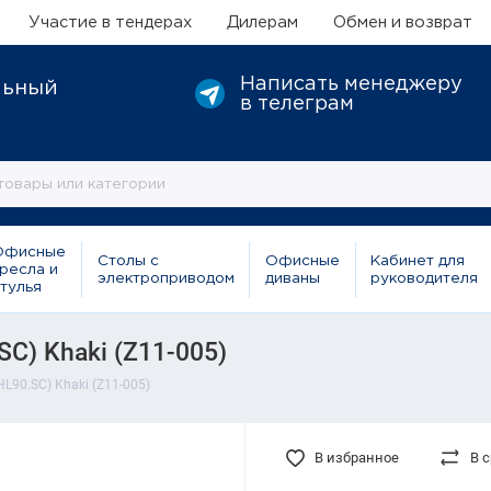
Участие в тендерах
Дилерам
Обмен и возврат
Написать менеджеру
льный
в телеграм
Офисные
Столы с
Офисные
Кабинет для
ресла и
электроприводом
диваны
руководителя
тулья
C) Khaki (Z11-005)
L90.SC) Khaki (Z11-005)
В избранное
В 