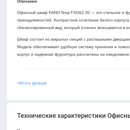
Описание
Офисный шкаф KANO Noqi FXG62.20 — это стильное и фу
принадлежностей. Контрастное сочетание белого корпус
сбалансированный вид, который отлично вписывается в ин
Шкаф состоит из закрытых секций с распашными дверцами
Модель обеспечивает удобную систему хранения и помог
корпус и надёжная фурнитура рассчитаны на ежедневное
Читать дальше
Характеристики
Модель:
FXG62.20
Размеры:
2000 × 400 × 1800 мм
Технические характеристики Офисны
Материал:
ЛДСП с защитным меламиновым покры
Цвет:
корпус — белый (CF05), фасады — коричнев