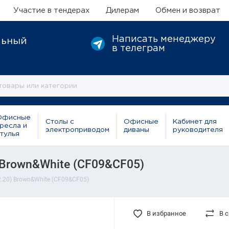
Участие в тендерах
Дилерам
Обмен и возврат
Написать менеджеру
льный
в телеграм
Офисные
Столы с
Офисные
Кабинет для
ресла и
электроприводом
диваны
руководителя
тулья
Brown&White (CF09&CF05)
20) Brown&White (CF09&CF05)
В избранное
В 