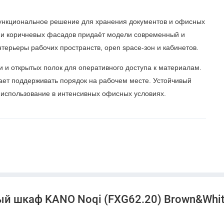
нкциональное решение для хранения документов и офисных
а и коричневых фасадов придаёт модели современный и
терьеры рабочих пространств, open space-зон и кабинетов.
 и открытых полок для оперативного доступа к материалам.
ает поддерживать порядок на рабочем месте. Устойчивый
 использование в интенсивных офисных условиях.
й шкаф KANO Noqi (FXG62.20) Brown&Whit
тием
ый (CF09)