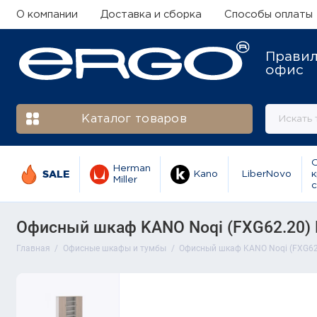
О компании
Доставка и сборка
Способы оплаты
Прави
офис
Каталог товаров
Herman
SALE
Kano
LiberNovo
к
Miller
с
Офисный шкаф KANO Noqi (FXG62.20) 
Главная
Офисные шкафы и тумбы
Офисный шкаф KANO Noqi (FXG62.