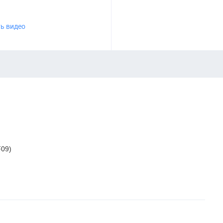
ь видео
F09)