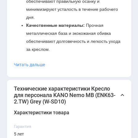
обеспечивают правильную осанку и
минимизируют усталость в течение рабочего
дня.
Качественные материалы:
Прочная
металлическая база и экокожаная обивка
обеспечивают долговечность и легкость ухода
за креслом.
Функциональность:
Регулируемая высота
Читать дальше
сиденья и механизм поворота на 360 градусов
делают кресло адаптивным к индивидуальным
потребностям пользователя.
Технические характеристики Кресло
Универсальное применение:
Подходит как
для персонала KANO Nemo MB (ENK63-
для открытых офисных планировок, так и для
2.TW) Grey (W-SD10)
кабинетов руководителей, подчеркивая стиль и
Характеристики товара
функциональность рабочего пространства.
Гарантия
5 лет