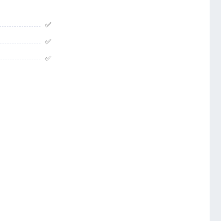
✅
✅
✅