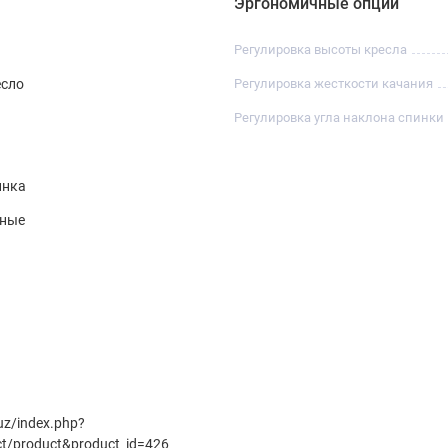
Эргономичные опции
Регулировка высоты кресла
есло
Регулировка жесткости качания
Регулировка угла наклона спинки
инка
нные
.uz/index.php?
ct/product&product_id=426