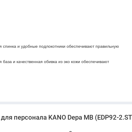
 спинка и удобные подлокотники обеспечивают правильную
 база и качественная обивка из эко кожи обеспечивают
е линии делают кресло элегантным элементом интерьера,
 и поворотный механизм добавляют удобства в
 перемещения по офису.
рит вашим сотрудникам комфорт и поддержку на протяжении
для персонала KANO Depa MB (EDP92-2.ST)
льности и благополучия.