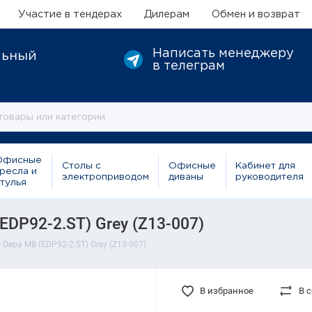
Участие в тендерах
Дилерам
Обмен и возврат
Написать менеджеру
льный
в телеграм
Офисные
Столы с
Офисные
Кабинет для
ресла и
электроприводом
диваны
руководителя
тулья
DP92-2.ST) Grey (Z13-007)
Depa MB (EDP92-2.ST) Grey (Z13-007)
В избранное
В 