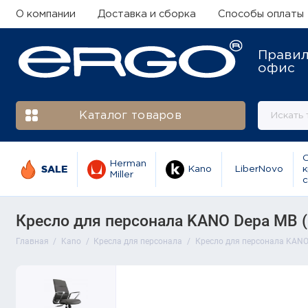
О компании
Доставка и сборка
Способы оплаты
Прави
офис
Каталог товаров
Herman
SALE
Kano
LiberNovo
к
Miller
с
Кресло для персонала KANO Depa MB (E
Главная
Kano
Кресла для персонала
Кресло для персонала KANO 