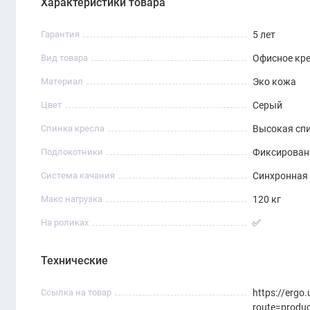
Характеристики товара
Гарантия
5 лет
Вид товара
Офисное кр
Материал
Эко кожа
Цвет
Серый
Спинка кресла
Высокая сп
Подлокотники
Фиксирова
Система качания
Синхронная
Макс нагрузка
120 кг
На роликах
✅
Технические
Ссылка на товар
https://ergo
route=produ