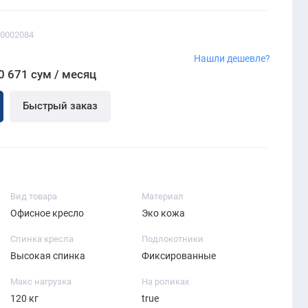
00002084
Нашли дешевле?
0 671 сум / месяц
Быстрый заказ
Вид товара
Материал
Офисное кресло
Эко кожа
Спинка кресла
Подлокотники
Высокая спинка
Фиксированные
Макс нагрузка
На роликах
120 кг
true