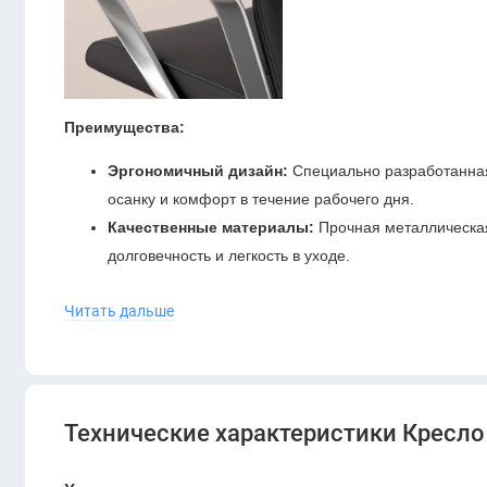
Преимущества:
Эргономичный дизайн:
Специально разработанная
осанку и комфорт в течение рабочего дня.
Качественные материалы:
Прочная металлическая
долговечность и легкость в уходе.
Стильный внешний вид:
Серый цвет и современны
Читать дальше
подходящим для любого офисного пространства.
Функциональность:
Регулируемая высота сиденья
использовании, а колесики обеспечивают легкость
Кресло KANO Depa MB (EDP92-2.ST) Grey (Z13-007) пода
Технические характеристики Кресло 
всего рабочего дня, способствуя повышению производите