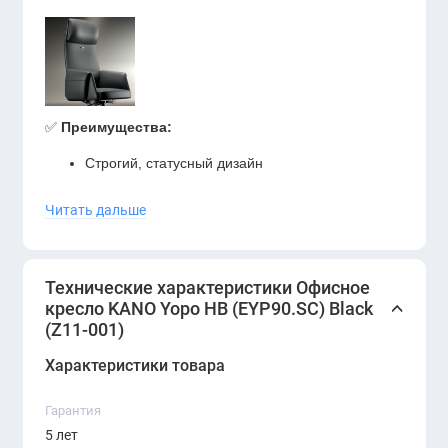
✅
Преимущества:
Строгий, статусный дизайн
Чёрный цвет подходит к любому офисному
Читать дальше
интерьеру
Продуманная эргономика для комфортной
Технические характеристики Офисное
работы в течение дня
кресло KANO Yopo HB (EYP90.SC) Black
(Z11-001)
Высококачественные материалы и надёжные
комплектующие
Характеристики товара
Вы можете купить офисное кресло
KANO Yopo
Гарантия
HB
в официальном шоуруме
ERGO
—
5 лет