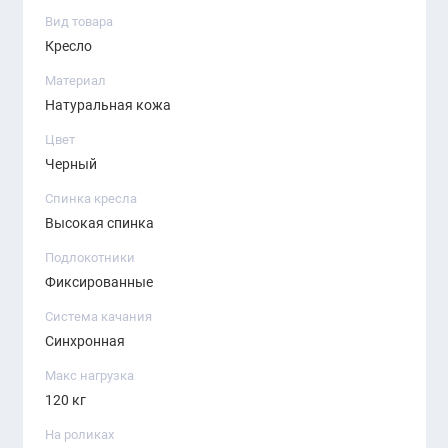
представителя бренда KANO в Узбекистане.
Вид товара
Мы предлагаем лучшие решения для
Кресло
руководителей, быструю доставку и
персональный подход к каждому клиенту.
Материал
Натуральная кожа
Цвет
Черный
Спинка кресла
Высокая спинка
Подлокотники
Фиксированные
Система качания
Синхронная
Макс нагрузка
120 кг
На роликах