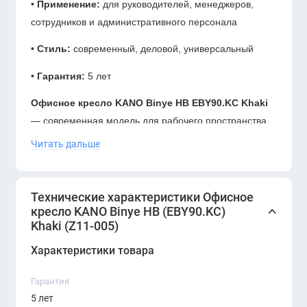
•
Применение:
для руководителей, менеджеров,
сотрудников и административного персонала
•
Стиль:
современный, деловой, универсальный
•
Гарантия:
5 лет
Офисное кресло KANO Binye HB EBY90.KC Khaki
— современная модель для рабочего пространства,
где важны удобство, аккуратный внешний вид и
Читать дальше
деловой стиль. Цвет хаки добавляет интерьеру
мягкий современный акцент и хорошо сочетается с
мебелью в чёрных, серых, бежевых, древесных и
Технические характеристики Офисное
кресло KANO Binye HB (EBY90.KC)
светлых оттенках.
Khaki (Z11-005)
Высокая спинка формата HB помогает создать более
Характеристики товара
комфортную посадку во время работы за столом,
встреч и переговоров. Модель подойдёт для
Гарантия
кабинетов, open space-зон, переговорных комнат и
5 лет