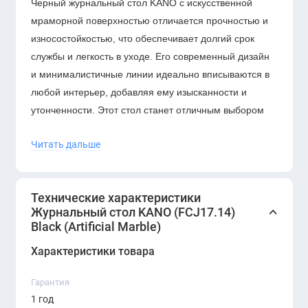
Черный журнальный стол KANO с искусственной
мраморной поверхностью отличается прочностью и
износостойкостью, что обеспечивает долгий срок
службы и легкость в уходе. Его современный дизайн
и минималистичные линии идеально вписываются в
любой интерьер, добавляя ему изысканности и
утонченности. Этот стол станет отличным выбором
для тех, кто ценит стиль и качество.
Читать дальше
Основные характеристики:
Цвет: черный (Black)
Технические характеристики
Материал: искусственный мрамор (Artificial
Журнальный стол KANO (FCJ17.14)
Marble)
Black (Artificial Marble)
Прочный и устойчивый
Характеристики товара
Современный и минималистичный дизайн
Подходит для гостиной, офиса или зоны
Гарантия
отдыха
1 год
Легко сочетается с другими предметами