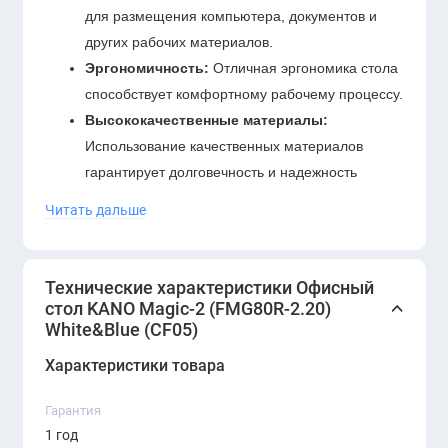
для размещения компьютера, документов и
других рабочих материалов.
Эргономичность:
Отличная эргономика стола
способствует комфортному рабочему процессу.
Высококачественные материалы:
Использование качественных материалов
гарантирует долговечность и надежность
конструкции.
Читать дальше
Функциональность:
Дополнительные полки и
ящики обеспечивают удобство хранения и
организации рабочего пространства.
Технические характеристики Офисный
стол KANO Magic-2 (FMG80R-2.20)
Офисный стол KANO Magic-2 (FMG80R-2.20)
White&Blue (CF05)
White&Blue (CF09) идеально подходит для
Характеристики товара
организации современного офиса, обеспечивая
комфорт и функциональность для эффективной
Гарантия
работы.
1 год