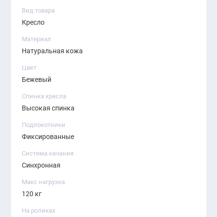
Сиденье: анатомическое, мягкое
Вид товара
Кресло
Подлокотники: фиксированные
Материал
Механизм: качания с регулировкой
Натуральная кожа
Газлифт: регулировка высоты сиденья
Цвет
Бежевый
Максимальная нагрузка: до 120 кг
Спинка кресла
Преимущества:
Высокая спинка
Стильный минималистичный дизайн
Подлокотники
Фиксированные
Удобная эргономика для повседневной работы
Система качания
Долговечная и дышащая ткань
Синхронная
Идеально для персонала, руководителей и
Макс нагрузка
домашних кабинетов.
120 кг
На роликах