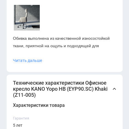
Обивка выполнена из качественной износостойкой
ткани, приятной на ощупь и подходящей для
повседневного интенсивного использования. Кресло
Читать дальше
оснащено механизмом качания с регулировкой
высоты, а устойчивое пятиконечное основание на
роликах гарантирует плавную мобильность.
Технические характеристики Офисное
Характеристики:
кресло KANO Yopo HB (EYP90.SC) Khaki
(Z11-005)
Модель:
EYP90.SC
Характеристики товара
Цвет:
Khaki (Z11-005)
Гарантия
Спинка: высокая (HB), эргономичной формы
5 лет