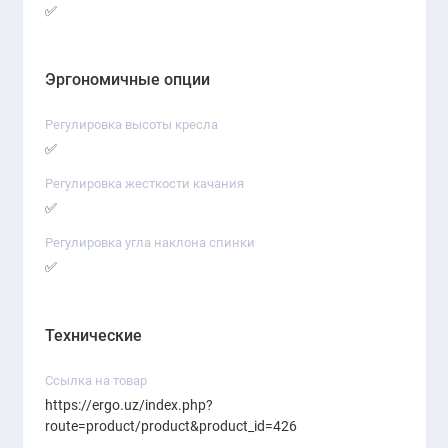
✅
Эргономичные опции
Регулировка высоты кресла
✅
Регулировка жесткости качания
✅
Регулировка угла наклона спинки
✅
Технические
Ссылка на товар
https://ergo.uz/index.php?
route=product/product&product_id=426