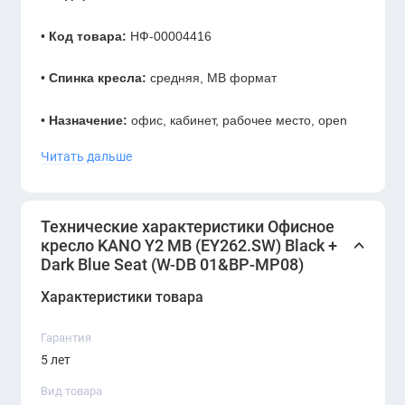
•
Код товара:
НФ-00004416
•
Спинка кресла:
средняя, MB формат
•
Назначение:
офис, кабинет, рабочее место, open
space
Читать дальше
•
Применение:
для сотрудников, менеджеров и
административного персонала
Технические характеристики Офисное
кресло KANO Y2 MB (EY262.SW) Black +
Dark Blue Seat (W-DB 01&BP-MP08)
•
Стиль:
современный, деловой, акцентный
Характеристики товара
•
Статус:
на складе
Гарантия
•
Гарантия:
5 лет
5 лет
Офисное кресло KANO Y2 MB EY262.SW Black +
Вид товара