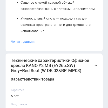
Сиденье с яркой красной обивкой —
износостойкая ткань с плотным наполнителем
Универсальный стиль — подходит как для
офисных пространств, так и для домашнего
использования
Функциональность и комфорт
Читать дальше
Синхромеханизм качания
с фиксацией —
помогает снизить нагрузку на спину
Технические характеристики Офисное
Регулировка высоты сиденья
— с помощью
кресло KANO Y2 MB (EY265.SW)
надёжного газлифта
Grey+Red Seat (W-DB 02&BP-MP03)
Характеристики товара
Регулируемые подлокотники
— можно
настроить под индивидуальные предпочтения
Гарантия
Плавное вращение и лёгкое передвижение
5 лет
— благодаря устойчивой крестовине и
Вид товара
бесшумным роликам