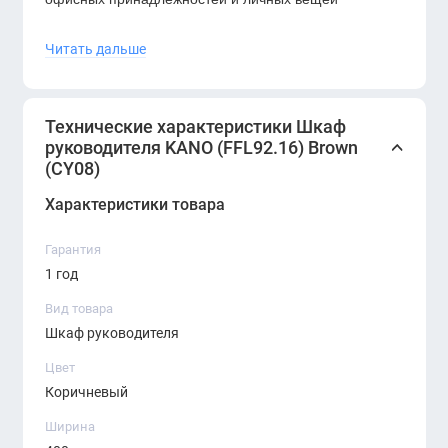
руководителя. Закрытая система хранения помогает
Читать дальше
поддерживать порядок и визуальную чистоту
кабинета. Конструкция отличается прочностью,
стабильностью и долговечностью, что делает модель
Технические характеристики Шкаф
подходящей для интенсивного офисного
руководителя KANO (FFL92.16) Brown
использования.
(CY08)
Характеристики товара
Гарантия
1 год
Вид товара
Шкаф руководителя
Цвет
Коричневый
Ширина