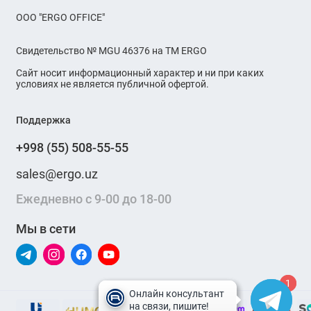
OOO "ERGO OFFICE"
Свидетельство № MGU 46376 на ТМ ERGO
Сайт носит информационный характер и ни при каких
условиях не является публичной офертой.
Поддержка
+998 (55) 508-55-55
sales@ergo.uz
Ежедневно с 9-00 до 18-00
Мы в сети
1
1