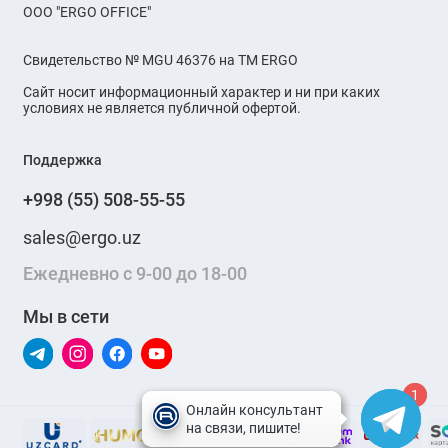
OOO "ERGO OFFICE"
Свидетельство № MGU 46376 на ТМ ERGO
Сайт носит информационный характер и ни при каких
условиях не является публичной офертой.
Поддержка
+998 (55) 508-55-55
sales@ergo.uz
Ежедневно с 9-00 до 18-00
Мы в сети
1
1